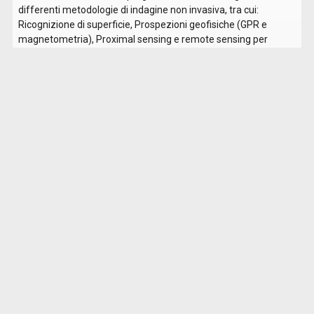
differenti metodologie di indagine non invasiva, tra cui:
Ricognizione di superficie, Prospezioni geofisiche (GPR e
magnetometria), Proximal sensing e remote sensing per
l’analisi del territorio. Uno degli aspetti centrali della ricerca
riguarda la ricostruzione del tratto della Via Clodia tra Tuscania
e Saturnia, un problema ancora irrisolto della topografia antica
dell’Etruria Meridionale. In particolare, l’indagine si concentrerà
sulla possibile ubicazione di Maternum, una stazione viaria
menzionata nella Tabula Peutingeriana (Tav. Peut. 5,1), situata
a 12 miglia da Tuscania e 18 miglia da Saturnia, ma mai
individuata con certezza.
Collaborazioni
Unità di ricerca dell’Università di Napoli: R. Brancato
Unità di ricerca dell’American University of Rome: P.M. Barone
Soprintendenza Archeologia, Belle Arti e Paesaggio per la
provincia di Viterbo e per l’Etruria Meridionale: S. Carosi, B.
Corradini
Prodotti della ricerca
: R. Brancato, M. Pacciarelli, T. Tescione,