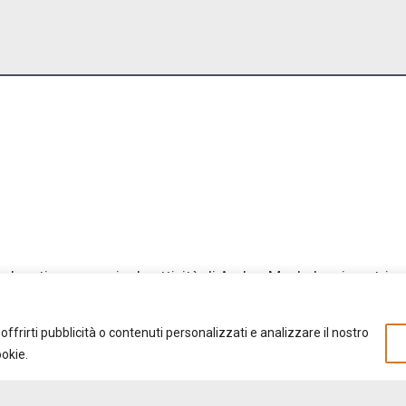
pulsanti per scoprire le attività di ArcheoMapLab sui nostri ca
offrirti pubblicità o contenuti personalizzati e analizzare il nostro
ookie.
Privacy Policy
|
Cookie Policy